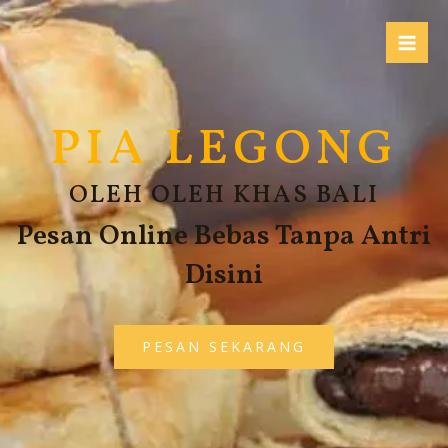
PIA LEGONG
OLEH OLEH KHAS BALI
Pesan Online Bebas Tanpa Antri
Disini
PESAN SEKARANG