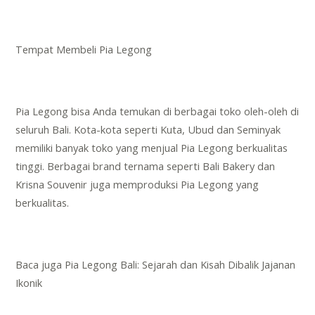
Tempat Membeli Pia Legong
Pia Legong bisa Anda temukan di berbagai toko oleh-oleh di
seluruh Bali. Kota-kota seperti Kuta, Ubud dan Seminyak
memiliki banyak toko yang menjual Pia Legong berkualitas
tinggi. Berbagai brand ternama seperti Bali Bakery dan
Krisna Souvenir juga memproduksi Pia Legong yang
berkualitas.
Baca juga
Pia Legong Bali: Sejarah dan Kisah Dibalik Jajanan
Ikonik