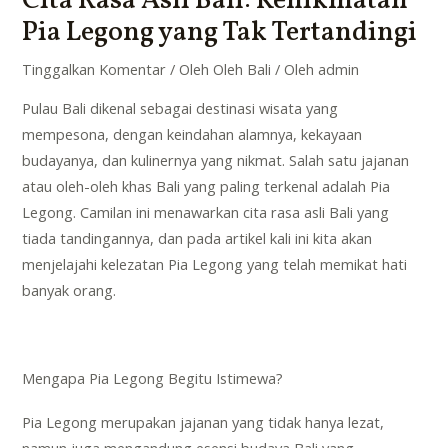
Cita Rasa Asli Bali: Kenikmatan
Pia Legong yang Tak Tertandingi
Tinggalkan Komentar
/
Oleh Oleh Bali
/ Oleh
admin
Pulau Bali dikenal sebagai destinasi wisata yang
mempesona, dengan keindahan alamnya, kekayaan
budayanya, dan kulinernya yang nikmat. Salah satu jajanan
atau oleh-oleh khas Bali yang paling terkenal adalah Pia
Legong. Camilan ini menawarkan cita rasa asli Bali yang
tiada tandingannya, dan pada artikel kali ini kita akan
menjelajahi kelezatan Pia Legong yang telah memikat hati
banyak orang.
Mengapa Pia Legong Begitu Istimewa?
Pia Legong merupakan jajanan yang tidak hanya lezat,
namun juga mengandung esensi budaya Bali yang