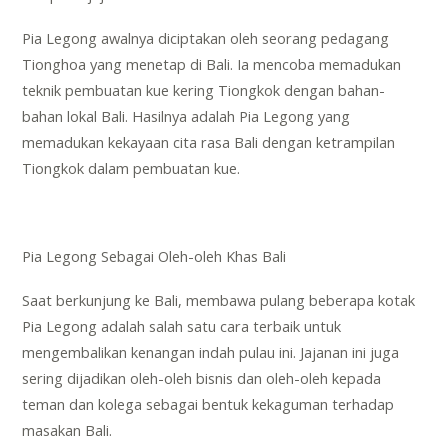
Pia Legong awalnya diciptakan oleh seorang pedagang
Tionghoa yang menetap di Bali. Ia mencoba memadukan
teknik pembuatan kue kering Tiongkok dengan bahan-
bahan lokal Bali. Hasilnya adalah Pia Legong yang
memadukan kekayaan cita rasa Bali dengan ketrampilan
Tiongkok dalam pembuatan kue.
Pia Legong Sebagai Oleh-oleh Khas Bali
Saat berkunjung ke Bali, membawa pulang beberapa kotak
Pia Legong adalah salah satu cara terbaik untuk
mengembalikan kenangan indah pulau ini. Jajanan ini juga
sering dijadikan oleh-oleh bisnis dan oleh-oleh kepada
teman dan kolega sebagai bentuk kekaguman terhadap
masakan Bali.