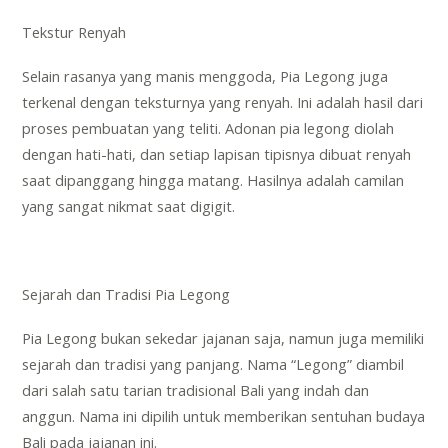
Tekstur Renyah
Selain rasanya yang manis menggoda, Pia Legong juga
terkenal dengan teksturnya yang renyah. Ini adalah hasil dari
proses pembuatan yang teliti. Adonan pia legong diolah
dengan hati-hati, dan setiap lapisan tipisnya dibuat renyah
saat dipanggang hingga matang. Hasilnya adalah camilan
yang sangat nikmat saat digigit.
Sejarah dan Tradisi Pia Legong
Pia Legong bukan sekedar jajanan saja, namun juga memiliki
sejarah dan tradisi yang panjang. Nama “Legong” diambil
dari salah satu tarian tradisional Bali yang indah dan
anggun. Nama ini dipilih untuk memberikan sentuhan budaya
Bali pada jajanan ini.