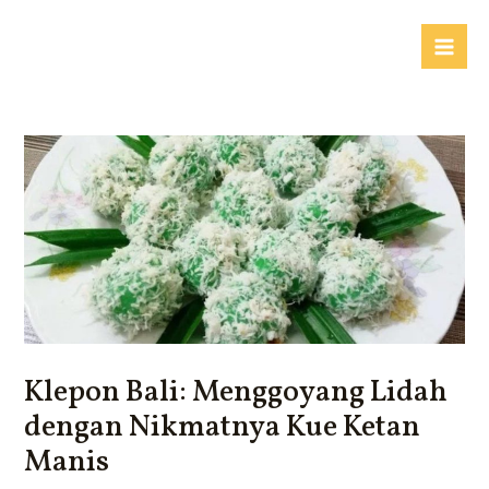
Lewati
ke
Mai
konten
Me
Klepon Bali: Menggoyang Lidah
dengan Nikmatnya Kue Ketan
Manis