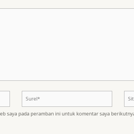
Surel*
Situ
web
web saya pada peramban ini untuk komentar saya berikutnya