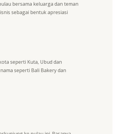
pulau bersama keluarga dan teman
bisnis sebagai bentuk apresiasi
kota seperti Kuta, Ubud dan
rnama seperti Bali Bakery dan
rkunjung ke pulau ini. Rasanya