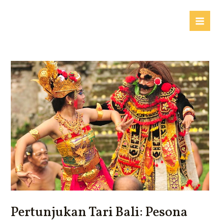
Lewati
ke
Mai
konten
Me
Pertunjukan Tari Bali: Pesona