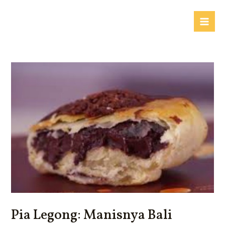
Lewati
ke
Mai
konten
Me
Pia Legong: Manisnya Bali