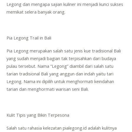
Legong dan mengapa sajian kuliner ini menjadi kunci sukses
memikat selera banyak orang.
Pia Legong Trail in Bali
Pia Legong merupakan salah satu jenis kue tradisional Bali
yang sudah menjadi bagian tak terpisahkan dari budaya
pulau tersebut. Nama “Legong” diambil dari salah satu
tarian tradisional Bali yang anggun dan indah yaitu tari
Legong. Nama ini dipilih untuk menghormati keindahan
tarian dan menghormati warisan seni Bali.
Kulit Tipis yang Bikin Terpesona
Salah satu rahasia kelezatan
pialegong.id
adalah kulitnya