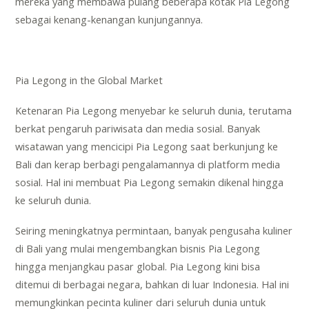
mereka yang membawa pulang beberapa kotak Pia Legong
sebagai kenang-kenangan kunjungannya.
Pia Legong in the Global Market
Ketenaran Pia Legong menyebar ke seluruh dunia, terutama
berkat pengaruh pariwisata dan media sosial. Banyak
wisatawan yang mencicipi Pia Legong saat berkunjung ke
Bali dan kerap berbagi pengalamannya di platform media
sosial. Hal ini membuat Pia Legong semakin dikenal hingga
ke seluruh dunia.
Seiring meningkatnya permintaan, banyak pengusaha kuliner
di Bali yang mulai mengembangkan bisnis Pia Legong
hingga menjangkau pasar global. Pia Legong kini bisa
ditemui di berbagai negara, bahkan di luar Indonesia. Hal ini
memungkinkan pecinta kuliner dari seluruh dunia untuk