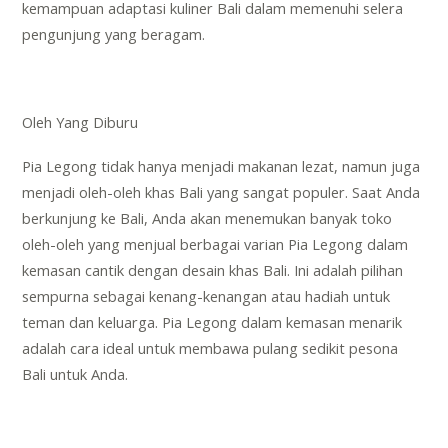
kemampuan adaptasi kuliner Bali dalam memenuhi selera
pengunjung yang beragam.
Oleh Yang Diburu
Pia Legong tidak hanya menjadi makanan lezat, namun juga
menjadi oleh-oleh khas Bali yang sangat populer. Saat Anda
berkunjung ke Bali, Anda akan menemukan banyak toko
oleh-oleh yang menjual berbagai varian Pia Legong dalam
kemasan cantik dengan desain khas Bali. Ini adalah pilihan
sempurna sebagai kenang-kenangan atau hadiah untuk
teman dan keluarga. Pia Legong dalam kemasan menarik
adalah cara ideal untuk membawa pulang sedikit pesona
Bali untuk Anda.