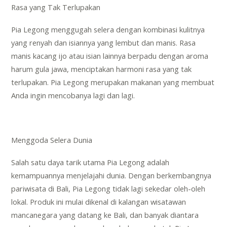
Rasa yang Tak Terlupakan
Pia Legong menggugah selera dengan kombinasi kulitnya
yang renyah dan isiannya yang lembut dan manis. Rasa
manis kacang ijo atau isian lainnya berpadu dengan aroma
harum gula jawa, menciptakan harmoni rasa yang tak
terlupakan. Pia Legong merupakan makanan yang membuat
Anda ingin mencobanya lagi dan lagi.
Menggoda Selera Dunia
Salah satu daya tarik utama Pia Legong adalah
kemampuannya menjelajahi dunia. Dengan berkembangnya
pariwisata di Bali, Pia Legong tidak lagi sekedar oleh-oleh
lokal. Produk ini mulai dikenal di kalangan wisatawan
mancanegara yang datang ke Bali, dan banyak diantara