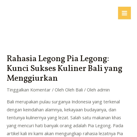
Lewati
ke
Mai
konten
Me
Rahasia Legong Pia Legong:
Kunci Sukses Kuliner Bali yang
Menggiurkan
Tinggalkan Komentar
/
Oleh Oleh Bali
/ Oleh
admin
Bali merupakan pulau surganya Indonesia yang terkenal
dengan keindahan alamnya, kekayaan budayanya, dan
tentunya kulinernya yang lezat. Salah satu makanan khas
yang mencuri hati banyak orang adalah Pia Legong. Pada
artikel kali ini kami akan mengungkap rahasia lezatnya Pia