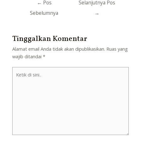
Navigasi
←
Pos
Selanjutnya Pos
pos
Sebelumnya
→
Tinggalkan Komentar
Alamat email Anda tidak akan dipublikasikan.
Ruas yang
wajib ditandai
*
Ketik
di
sini..