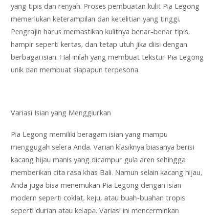
yang tipis dan renyah. Proses pembuatan kulit Pia Legong
memerlukan keterampilan dan ketelitian yang tinggi.
Pengrajin harus memastikan kulitnya benar-benar tipis,
hampir seperti kertas, dan tetap utuh jika diisi dengan
berbagai isian. Hal inilah yang membuat tekstur Pia Legong
unik dan membuat siapapun terpesona.
Variasi Isian yang Menggiurkan
Pia Legong memiliki beragam isian yang mampu
menggugah selera Anda. Varian klasiknya biasanya berisi
kacang hijau manis yang dicampur gula aren sehingga
memberikan cita rasa khas Bali. Namun selain kacang hijau,
Anda juga bisa menemukan Pia Legong dengan isian
modern seperti coklat, keju, atau buah-buahan tropis
seperti durian atau kelapa. Variasi ini mencerminkan