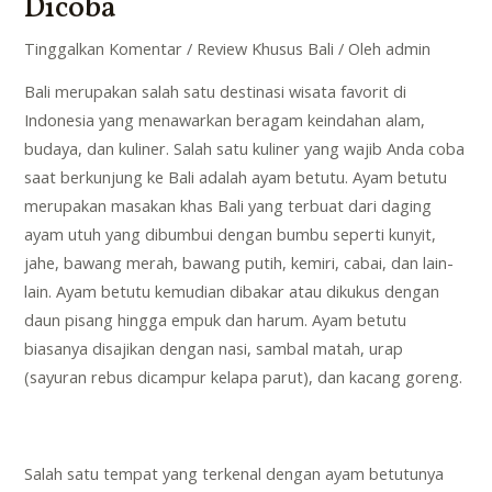
Dicoba
Tinggalkan Komentar
/
Review Khusus Bali
/ Oleh
admin
Bali merupakan salah satu destinasi wisata favorit di
Indonesia yang menawarkan beragam keindahan alam,
budaya, dan kuliner. Salah satu kuliner yang wajib Anda coba
saat berkunjung ke Bali adalah ayam betutu. Ayam betutu
merupakan masakan khas Bali yang terbuat dari daging
ayam utuh yang dibumbui dengan bumbu seperti kunyit,
jahe, bawang merah, bawang putih, kemiri, cabai, dan lain-
lain. Ayam betutu kemudian dibakar atau dikukus dengan
daun pisang hingga empuk dan harum. Ayam betutu
biasanya disajikan dengan nasi, sambal matah, urap
(sayuran rebus dicampur kelapa parut), dan kacang goreng.
Salah satu tempat yang terkenal dengan ayam betutunya