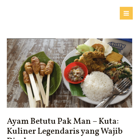
Lewati
ke
Mai
konten
Me
Ayam Betutu Pak Man – Kuta:
Kuliner Legendaris yang Wajib