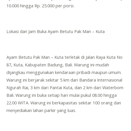
10.000 hingga Rp. 25.000 per porsi.
Lokasi dan Jam Buka Ayam Betutu Pak Man – Kuta
Ayam Betutu Pak Man – Kuta terletak di Jalan Raya Kuta No
87, Kuta, Kabupaten Badung, Bali. Warung ini mudah
dijangkau menggunakan kendaraan pribadi maupun umum.
Warung ini berjarak sekitar 5 km dari Bandara Internasional
Ngurah Rai, 3 km dari Pantai Kuta, dan 2 km dari Waterbom
Bali. Warung ini buka setiap hari mulai pukul 08.00 hingga
22.00 WITA. Warung ini berkapasitas sekitar 100 orang dan
menyediakan lahan parkir yang luas.