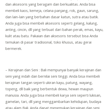
dan aksesoris yang beragam dan berkualitas. Anda bisa
membeli kaos, kemeja, celana panjang, rok, gaun, sarung,
dan lain-lain yang berbahan dasar katun, sutra atau batik.
Anda juga bisa membeli aksesoris seperti gelang, kalung,
anting, cincin, dll yang terbuat dari bahan perak, emas, kayu,
kulit atau batu. Pakaian dan aksesoris tersebut bisa Anda
temukan di pasar tradisional, toko khusus, atau gerai
bermerek.
– Kerajinan dan Seni : Bali mempunyai banyak kerajinan dan
seni yang indah dan bernilai seni tinggi. Anda bisa membeli
kerajinan tangan seperti ukiran kayu, patung, wayang,
topeng, dll baik yang berbentuk dewa, hewan maupun
manusia. Anda juga bisa membeli karya seni seperti lukisan,
gamelan, tari, dll yang menggambarkan kehidupan, budaya
atau alam Bali. Anda dapat menemukan kerajinan dan seni